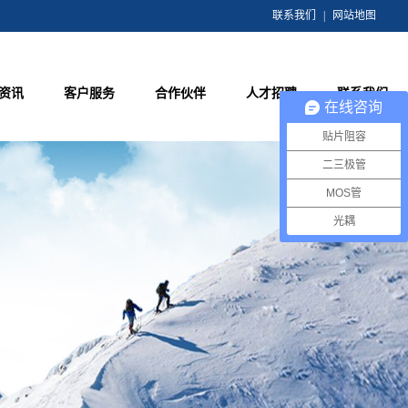
联系我们
|
网站地图
资讯
客户服务
合作伙伴
人才招聘
联系我们
在线咨询
贴片阻容
二三极管
MOS管
光耦