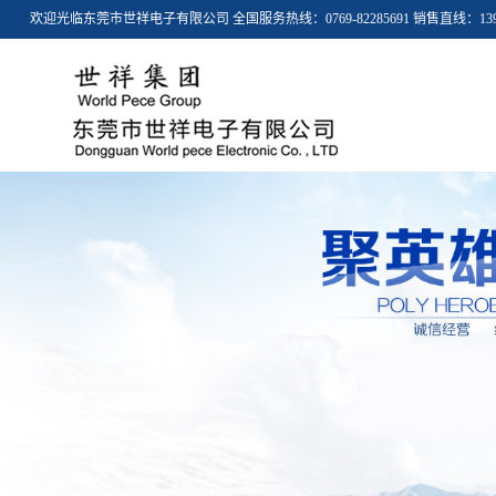
欢迎光临东莞市世祥电子有限公司 全国服务热线：0769-82285691 销售直线：13926