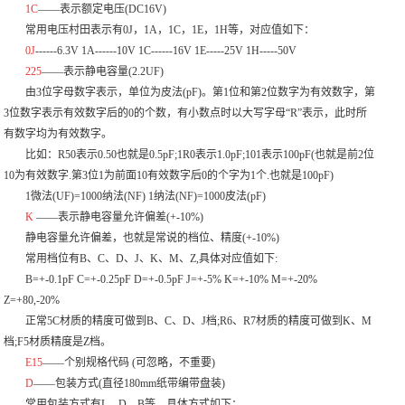
1C
——表示额定电压(DC16V)
常用电压村田表示有0J，1A，1C，1E，1H等，对应值如下：
0J
------6.3V 1A------10V 1C------16V 1E-----25V 1H-----50V
225
——表示静电容量(2.2UF)
由3位字母数字表示，单位为皮法(pF)。第1位和第2位数字为有效数字，第
3位数字表示有效数字后的0的个数，有小数点时以大写字母“R”表示，此时所
有数字均为有效数字。
比如：R50表示0.50也就是0.5pF;1R0表示1.0pF;101表示100pF(也就是前2位
10为有效数字.第3位1为前面10有效数字后0的个字为1个.也就是100pF)
1微法(UF)=1000纳法(NF) 1纳法(NF)=1000皮法(pF)
K
——表示静电容量允许偏差(+-10%)
静电容量允许偏差，也就是常说的档位、精度(+-10%)
常用档位有B、C、D、J、K、M、Z,具体对应值如下:
B=+-0.1pF C=+-0.25pF D=+-0.5pF J=+-5% K=+-10% M=+-20%
Z=+80,-20%
正常5C材质的精度可做到B、C、D、J档;R6、R7材质的精度可做到K、M
档;F5材质精度是Z档。
E15
——个别规格代码
(可忽略，不重要)
D
——包装方式(直径180mm纸带编带盘装)
常用包装方式有L、D、B等，具体方式如下：