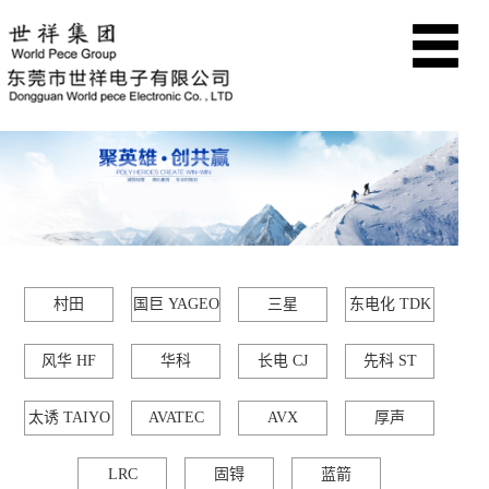
村田
国巨 YAGEO
三星
东电化 TDK
MURATA
SAMSUNG
风华 HF
华科
长电 CJ
先科 ST
WALSIN
太诱 TAIYO
AVATEC
AVX
厚声
UNIOHM
LRC
固锝
蓝箭