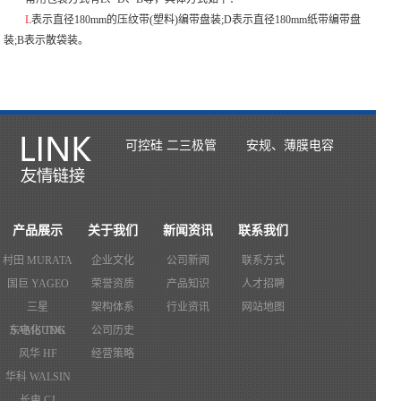
L
表示直径180mm的压纹带(塑料)编带盘装;D表示直径180mm纸带编带盘
装;B表示散袋装。
可控硅 二三极管
安规、薄膜电容
产品展示
关于我们
新闻资讯
联系我们
村田 MURATA
企业文化
公司新闻
联系方式
国巨 YAGEO
荣誉资质
产品知识
人才招聘
三星
架构体系
行业资讯
网站地图
东电化 TDK
SAMSUNG
公司历史
风华 HF
经营策略
华科 WALSIN
长电 CJ